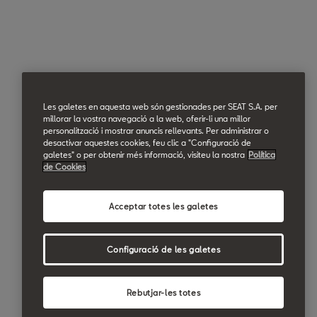
Les galetes en aquesta web són gestionades per SEAT S.A. per
millorar la vostra navegació a la web, oferir-li una millor
personalització i mostrar anuncis rellevants. Per administrar o
desactivar aquestes cookies, feu clic a "Configuració de
galetes" o per obtenir més informació, visiteu la nostra
Política
de Cookies
Acceptar totes les galetes
Configuració de les galetes
Rebutjar-les totes