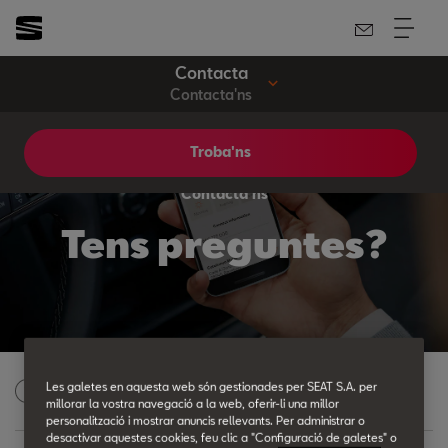
Contacta
Contacta'ns
Troba'ns
Contacta'ns
Tens preguntes?
Les galetes en aquesta web són gestionades per SEAT S.A. per
Informació de contacte
1
millorar la vostra navegació a la web, oferir-li una millor
personalització i mostrar anuncis rellevants. Per administrar o
desactivar aquestes cookies, feu clic a "Configuració de galetes" o