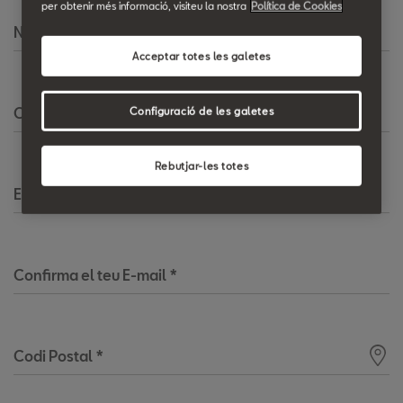
per obtenir més informació, visiteu la nostra
Política de Cookies
Nom
*
Acceptar totes les galetes
Cognoms
*
Configuració de les galetes
Rebutjar-les totes
E-mail
*
Confirma el teu E-mail
*
Codi Postal
*