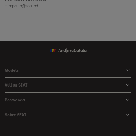
europauto@seat.ad
Andorra
Català
Models
Nou Ibiza
Vull un SEAT
Nou Arona
Ofertes
Postvenda
León
Vehicle d'Ocasió
Serveis postvenda
León Sportstourer
Sobre SEAT
Prova un SEAT
Reserva Cita Taller
Nou Ateca
Creativitat Urbana
Descàrrega de catàlegs
Ofertes Postvenda
Tarraco