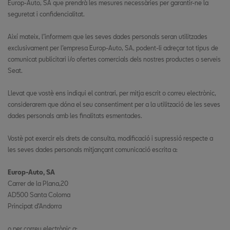
Europ-Auto, SA que prendrà les mesures necessàries per garantir-ne la
seguretat i confidencialitat.
Així mateix, l’informem que les seves dades personals seran utilitzades
exclusivament per l’empresa Europ-Auto, SA, podent-li adreçar tot tipus de
comunicat publicitari i/o ofertes comercials dels nostres productes o serveis
Seat.
Llevat que vostè ens indiqui el contrari, per mitja escrit o correu electrònic,
considerarem que dóna el seu consentiment per a la utilització de les seves
dades personals amb les finalitats esmentades.
Vostè pot exercir els drets de consulta, modificació i supressió respecte a
les seves dades personals mitjançant comunicació escrita a:
Europ-Auto, SA
Carrer de la Plana,20
AD500 Santa Coloma
Principat d’Andorra
o per correu electrònic a: