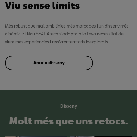
Viu sense límits
posterior
Més robust que mai, amb línies més marcades i un disseny més
dinàmic. El Nou SEAT Ateca s'adapta a la teva necessitat de
viure més experiències i recórrer territoris inexplorats.
Anar a disseny
Disseny
Molt més que uns retocs.