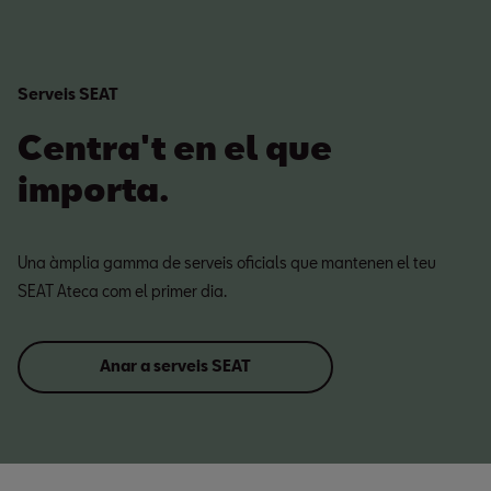
Serveis SEAT
Centra't en el que
importa.
Una àmplia gamma de serveis oficials que mantenen el teu
SEAT Ateca com el primer dia.
Anar a serveis SEAT