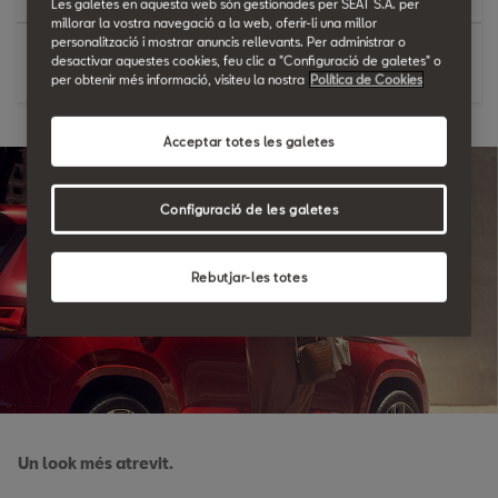
Les galetes en aquesta web són gestionades per SEAT S.A. per
millorar la vostra navegació a la web, oferir-li una millor
personalització i mostrar anuncis rellevants. Per administrar o
desactivar aquestes cookies, feu clic a "Configuració de galetes" o
Veure'n més
7 Airbags
per obtenir més informació, visiteu la nostra
Política de Cookies
Climacoat
Acceptar totes les galetes
Sistema de so BeatsAudio™ amb 10 altaveus de
primera qualitat
Configuració de les galetes
Control de creuer adaptatiu predictiu per al Navi+
Accés sense clau avançat
Rebutjar-les totes
Climatronic de dues zones
Volant i seients davanters amb calefacció
Seients Electric Black Dinamica® o de cuir amb funció
de memòria
SEAT Digital Cockpit de 26 cm [10.25″]
Un look més atrevit.
2 ports USB tipus C il·luminats a la part davantera i