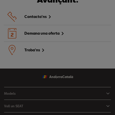
Contacta'ns
Demana una oferta
Troba'ns
Andorra
Català
Models
Nou Ibiza
Vull un SEAT
Nou Arona