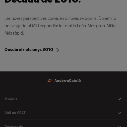
Les noves perspectives conviden a noves relacions. Donem la
benvinguda al Mii i expandim la família León. Més gran. Millor.
Més ràpid.
Descbreix els anys 2010
Andorra
Català
Models
Nou Ibiza
Vull un SEAT
Nou Arona
Ofertes
Postvenda