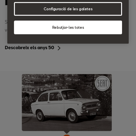
Dècada de 1950.
Configuració de les galetes
SEAT arriba per fer història. La producció arriba als 10.000
Rebutjar-les totes
vehicles per any. I amb l'icònic SEAT 600 neix una estrella.
Descobreix els anys 50