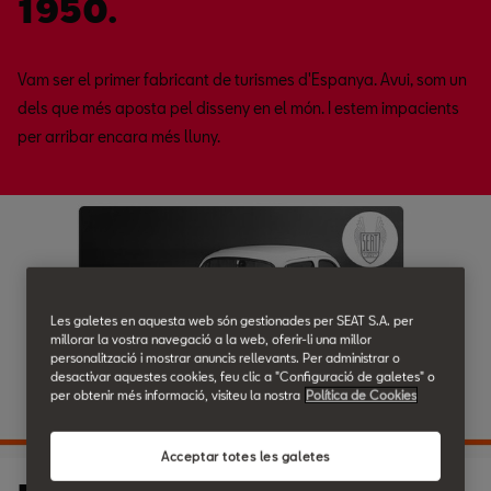
1950.
Vam ser el primer fabricant de turismes d'Espanya. Avui, som un
dels que més aposta pel disseny en el món. I estem impacients
per arribar encara més lluny.
Les galetes en aquesta web són gestionades per SEAT S.A. per
millorar la vostra navegació a la web, oferir-li una millor
personalització i mostrar anuncis rellevants. Per administrar o
desactivar aquestes cookies, feu clic a "Configuració de galetes" o
per obtenir més informació, visiteu la nostra
Política de Cookies
Acceptar totes les galetes