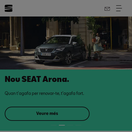
Nou SEAT Arona.
Quan t'agafa per renovar-te, t'agafa fort.
Veure més