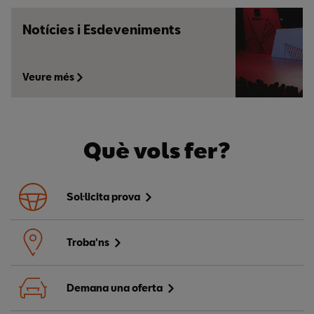
Notícies i Esdeveniments
Veure més
Què vols fer?
Sol·licita prova
Troba'ns
Demana una oferta