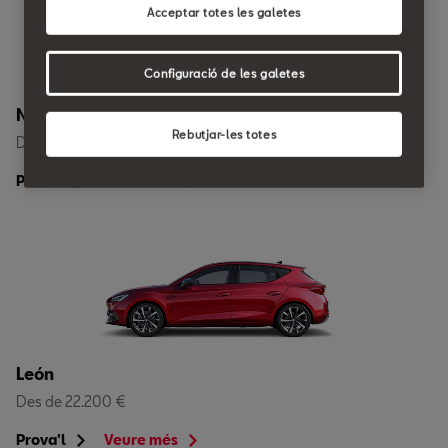
Acceptar totes les galetes
Configuració de les galetes
Nou Arona
Rebutjar-les totes
Des de 20.300 €
Prova'l
Veure més
León
Des de 22.200 €
Prova'l
Veure més