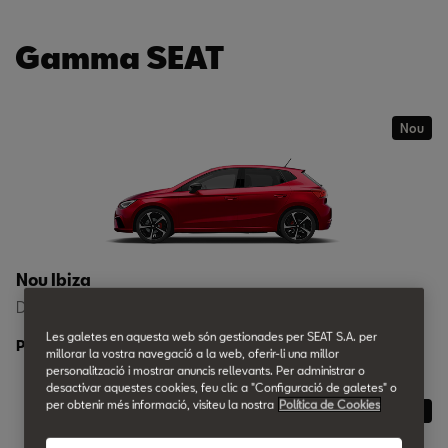
Gamma SEAT
Nou
Nou Ibiza
Des de 16.700 €
Les galetes en aquesta web són gestionades per SEAT S.A. per
Prova'l
Veure més
millorar la vostra navegació a la web, oferir-li una millor
personalització i mostrar anuncis rellevants. Per administrar o
desactivar aquestes cookies, feu clic a "Configuració de galetes" o
per obtenir més informació, visiteu la nostra
Política de Cookies
Nou