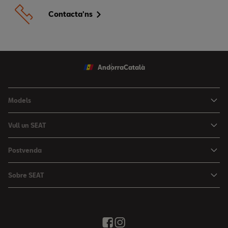
Contacta'ns
Andorra
Català
Models
Nou Ibiza
Vull un SEAT
Nou Arona
Ofertes
Postvenda
León
Vehicle d'Ocasió
Serveis postvenda
León Sportstourer
Sobre SEAT
Prova un SEAT
Reserva Cita Taller
Nou Ateca
Creativitat Urbana
Descàrrega de catàlegs
Ofertes Postvenda
Tarraco
Avançant junts
Troba'ns
Manteniment