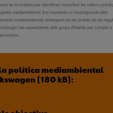
erts en la matèria per identificar i transferir les millors pràct
i gestió mediambiental. Ens mantenim a l'avantguarda dels
ments mediambientals emergents en els àmbits de les regul
tecnologia i les expectatives dels grups d'interès per complir o
mpromisos.
la política mediambiental
lkswagen (180 kB):