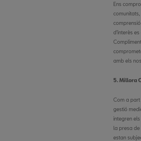
Ens comprom
comunitats, 
comprensió 
d'interès es
Compliment 
comprometem
amb els nost
5. Millora
Com a part 
gestió media
integren el
la presa de
estan subje