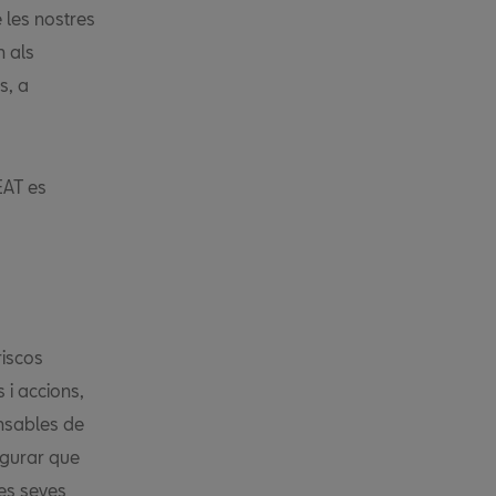
e les nostres
n als
s, a
EAT es
riscos
 i accions,
nsables de
egurar que
les seves