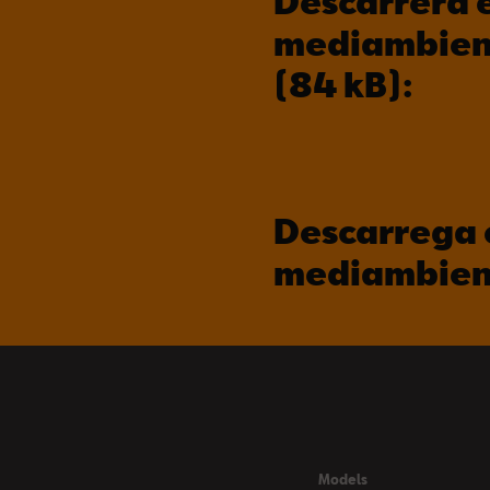
Descarrera e
mediambient
(84 kB):
Descarrega e
mediambient
Models