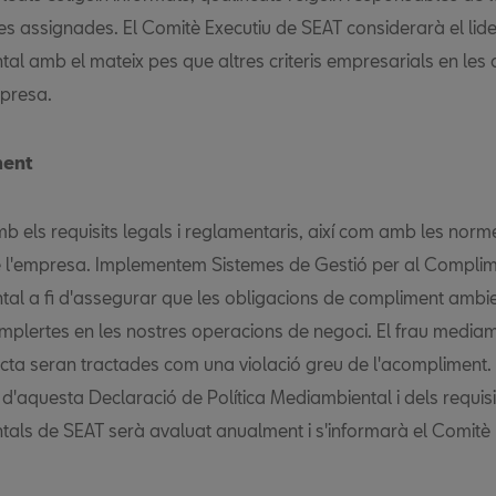
s assignades. El Comitè Executiu de SEAT considerarà el lid
al amb el mateix pes que altres criteris empresarials en les 
mpresa.
ment
 els requisits legals i reglamentaris, així com amb les norme
e l'empresa. Implementem Sistemes de Gestió per al Compli
al a fi d'assegurar que les obligacions de compliment ambie
mplertes en les nostres operacions de negoci. El frau mediamb
ta seran tractades com una violació greu de l'acompliment. 
d'aquesta Declaració de Política Mediambiental i dels requisi
als de SEAT serà avaluat anualment i s'informarà el Comitè 