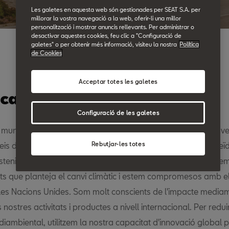
Les galetes en aquesta web són gestionades per SEAT S.A. per
millorar la vostra navegació a la web, oferir-li una millor
personalització i mostrar anuncis rellevants. Per administrar o
desactivar aquestes cookies, feu clic a "Configuració de
galetes" o per obtenir més informació, visiteu la nostra
Política
de Cookies
Acceptar totes les galetes
ica mediambiental de SEAT
Configuració de les galetes
 mundial en el desenvolupament, producció i distribució de ve
Rebutjar-les totes
eis de mobilitat, SEAT s'esforça per convertir-se en un proveïd
stenible i en un model a seguir en àmbit de l'entorn. Acceptem
s que planteja el canvi climàtic i estem compromesos amb e
 les Nacions Unides. Som molt conscients de l'impacte mediam
s nostres activitats i productes a nivell internacional. Per redui
iambiental, utilitzem la nostra capacitat d'innovació global 