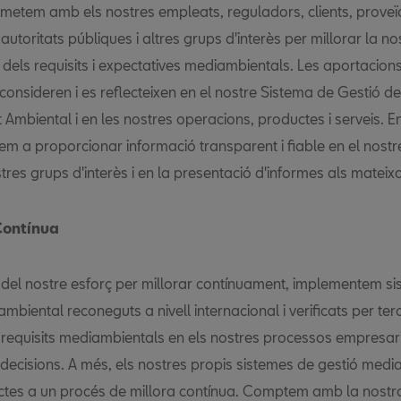
etem amb els nostres empleats, reguladors, clients, proveï
autoritats públiques i altres grups d'interès per millorar la no
dels requisits i expectatives mediambientals. Les aportacion
 consideren i es reflecteixen en el nostre Sistema de Gestió de
Ambiental i en les nostres operacions, productes i serveis. E
 a proporcionar informació transparent i fiable en el nostr
res grups d'interès i en la presentació d'informes als mateix
 Contínua
del nostre esforç per millorar contínuament, implementem s
mbiental reconeguts a nivell internacional i verificats per ter
s requisits mediambientals en els nostres processos empresaria
 decisions. A més, els nostres propis sistemes de gestió medi
ctes a un procés de millora contínua. Comptem amb la nostr