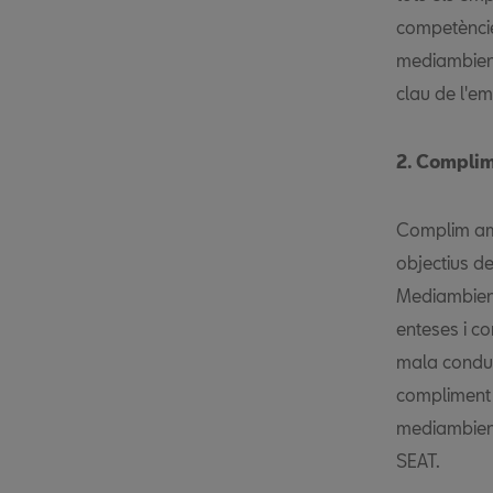
competèncie
mediambient
clau de l'e
2. Compli
Complim amb
objectius d
Mediambient
enteses i co
mala conduc
compliment 
mediambient
SEAT.