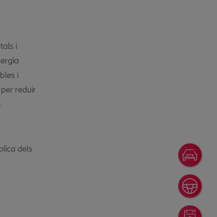
als i
nergia
bles i
per reduir
s
blica dels
Ofer
Prov
Rese