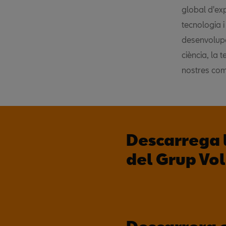
global d'exp
tecnologia 
desenvolupa
ciència, la 
nostres co
Descarrega 
del Grup Vo