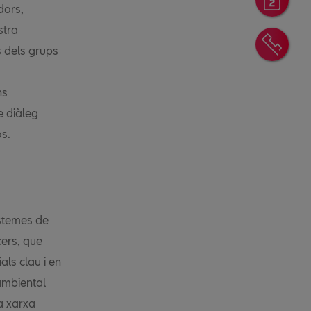
dors,
stra
Cont
s dels grups
ns
e diàleg
os.
istemes de
cers, que
ls clau i en
ambiental
a xarxa