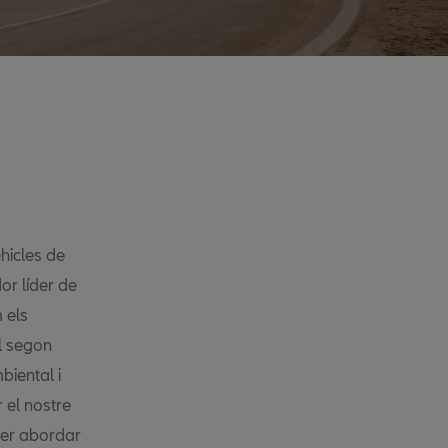
hicles de
or líder de
 els
l segon
biental i
r el nostre
per abordar