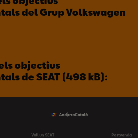
ls objectius
als del Grup Volkswagen
ls objectius
als de SEAT (498 kB):
Andorra
Català
Vull un SEAT
Postvenda