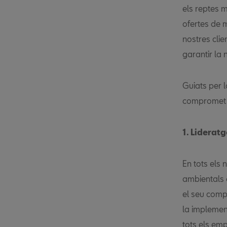
els reptes m
ofertes de 
nostres clie
garantir la 
Guiats per 
compromet a
1. Lideratg
En tots els 
ambientals 
el seu comp
la implemen
tots els emp