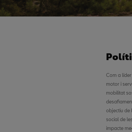
Polít
Com a líder
motor i serv
mobilitat so
desafiament
objectiu de
social de le
impacte med