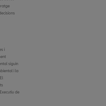
eratge
decisions
s i
ment
ntal siguin
iental i la
El
ts
Executiu de