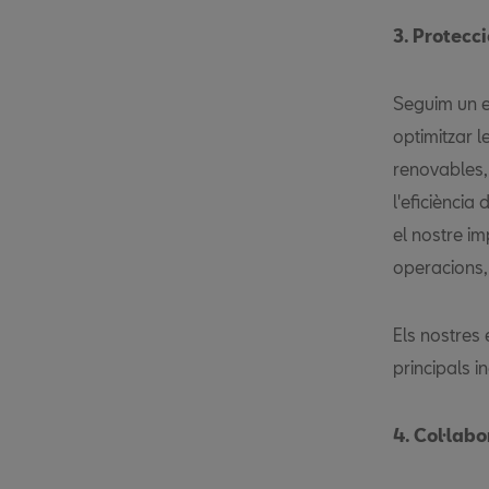
3. Protecc
Seguim un e
optimitzar l
renovables,
l'eficiènci
el nostre im
operacions, 
Els nostres 
principals 
4. Col·labo