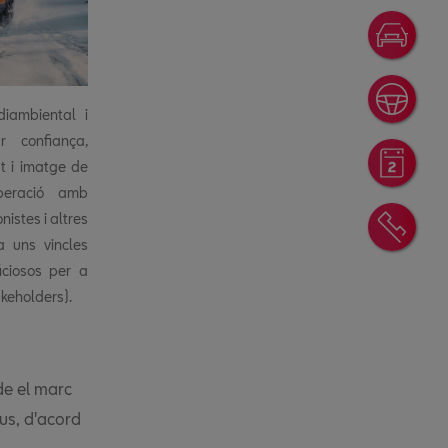
Ofer
Prov
diambiental i
 confiança,
Rese
at i imatge de
peració amb
nistes i altres
Cont
a uns vincles
iciosos per a
akeholders).
 de el marc
ius, d'acord