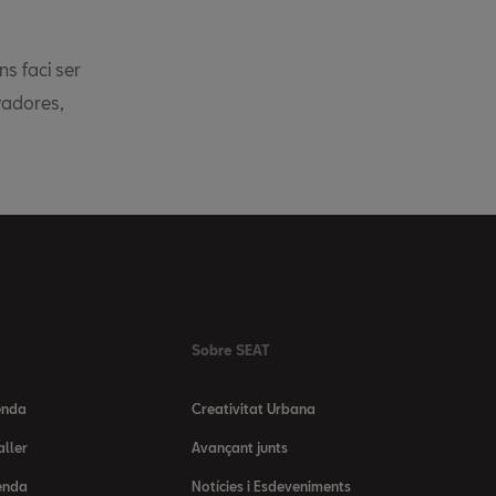
ns faci ser
ovadores,
Sobre SEAT
enda
Creativitat Urbana
aller
Avançant junts
enda
Notícies i Esdeveniments