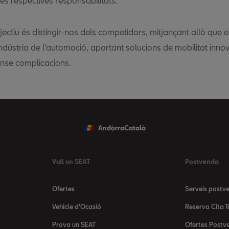
es respectives responsabilitats.
jectiu és distingir-nos dels competidors, mitjançant allò que e
indústria de l'automoció, aportant solucions de mobilitat inn
sense complicacions.
Andorra
Català
Vull un SEAT
Postvenda
Ofertes
Serveis postv
Vehicle d'Ocasió
Reserva Cita T
Prova un SEAT
Ofertes Postv