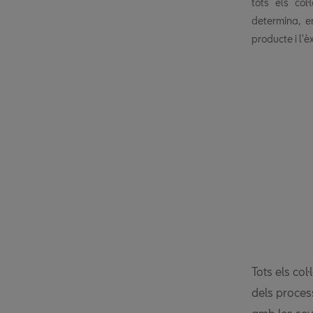
tots els col
determina, e
producte i l'
Tots els col
dels process