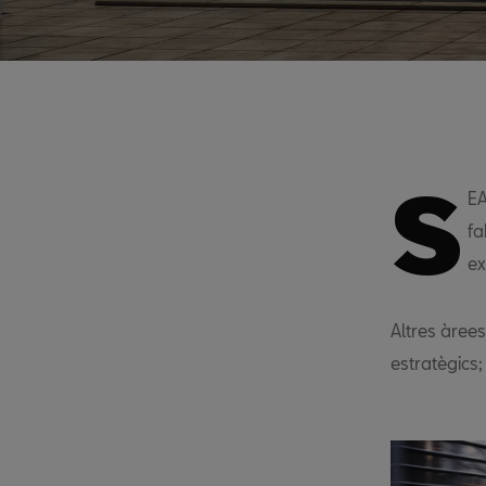
S
EA
fa
ex
Altres àree
estratègics;