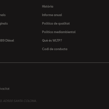
Història
nals
Informe anual
ginals
Política de qualitat
Política mediambiental
89 Dièsel
Què és WLTP?
Codi de conducta
ivacitat
nº 20, AD500 SANTA COLOMA.