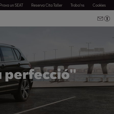
Prova un SEAT
Reserva Cita Taller
Troba'ns
Cookies
 perfecció"