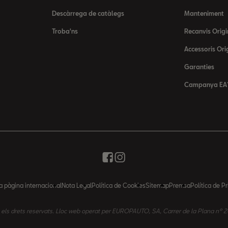
Descàrrega de catàlegs
Manteniment
Troba'ns
Recanvis Origi
Accessoris Ori
Garanties
Campanya EA1
la pàgina internacional
Nota Legal
Política de Cookies
Sitemap
Premsa
Política de Pr
s els drets reservats. Lloc web operat per EUROPAUTO, SA, Carrer de la Plana 