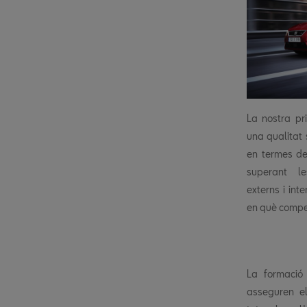
La nostra pr
una qualitat 
en termes de 
superant le
externs i int
en què compe
La formació 
asseguren e