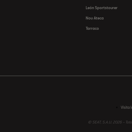
León Sportstourer
Nou Ateca
Tarraco
Visita 
© SEAT, S.A.U. 2026 – Tot