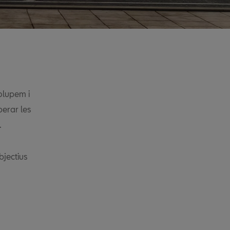
olupem i
perar les
.
bjectius