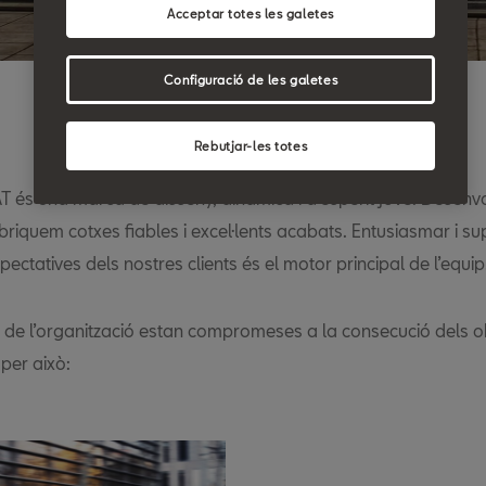
Acceptar totes les galetes
Configuració de les galetes
Rebutjar-les totes
T és una marca de disseny, dinàmica i d'esperit jove. Desenv
briquem cotxes fiables i excel·lents acabats. Entusiasmar i su
pectatives dels nostres clients és el motor principal de l’equip
s de l’organització estan compromeses a la consecució dels o
 per això: