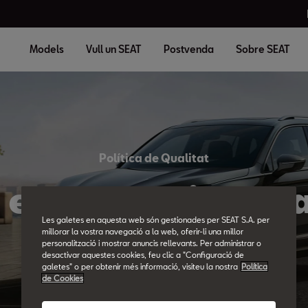
Models
Vull un SEAT
Postvenda
Sobre SEAT
Política de Qualitat
 ens apassiona la
Les galetes en aquesta web són gestionades per SEAT S.A. per
millorar la vostra navegació a la web, oferir-li una millor
personalització i mostrar anuncis rellevants. Per administrar o
desactivar aquestes cookies, feu clic a "Configuració de
galetes" o per obtenir més informació, visiteu la nostra
Política
de Cookies