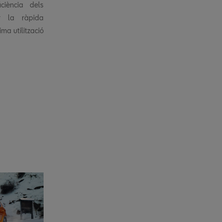
iciència dels
r la ràpida
ima utilització