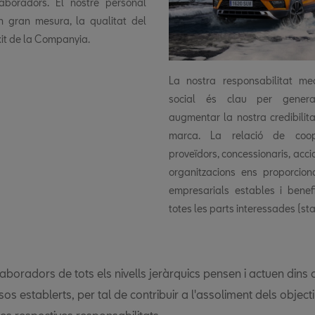
·laboradors. El nostre personal
n gran mesura, la qualitat del
èxit de la Companyia.
La nostra responsabilitat me
social és clau per generar
augmentar la nostra credibilit
marca. La relació de coo
proveïdors, concessionaris, accio
organitzacions ens proporcion
empresarials estables i benef
totes les parts interessades (st
·laboradors de tots els nivells jeràrquics pensen i actuen dins
os establerts, per tal de contribuir a l'assoliment dels object