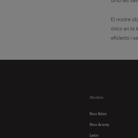
amb les sev
El nostre ob
únics en la 
eficients i 
Models
Nou Ibiza
Nou Arona
León