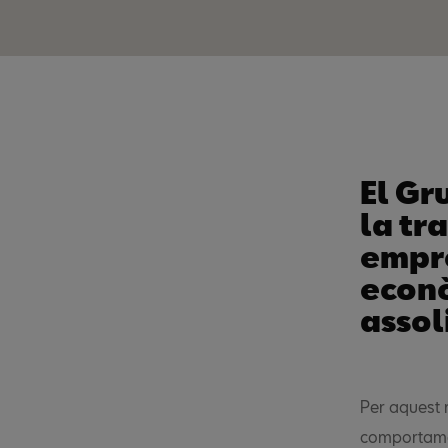
El Gr
la tr
empre
econò
assol
Per aquest m
comportamen