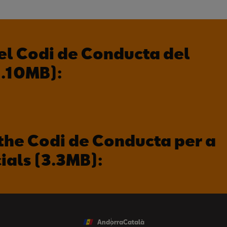
el Codi de Conducta del
1.10MB):
the Codi de Conducta per a
ials (3.3MB):
Andorra
Català