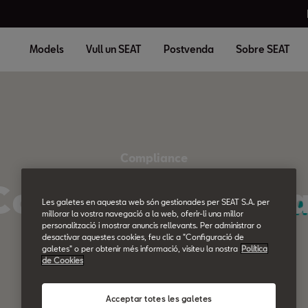
Models
Vull un SEAT
Postvenda
Sobre SEAT
Compliance
Codi de Conducta
Les galetes en aquesta web són gestionades per SEAT S.A. per
millorar la vostra navegació a la web, oferir-li una millor
personalització i mostrar anuncis rellevants. Per administrar o
desactivar aquestes cookies, feu clic a "Configuració de
galetes" o per obtenir més informació, visiteu la nostra
Política
de Cookies
Acceptar totes les galetes