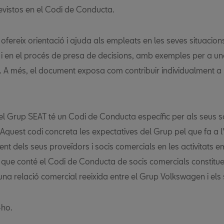
revistos en el Codi de Conducta.
ofereix orientació i ajuda als empleats en les seves situacion
 i en el procés de presa de decisions, amb exemples per a un
 A més, el document exposa com contribuir individualment a l
 el Grup SEAT té un Codi de Conducta específic per als seus s
Aquest codi concreta les expectatives del Grup pel que fa a l'a
t dels seus proveïdors i socis comercials en les activitats e
s que conté el Codi de Conducta de socis comercials constitue
na relació comercial reeixida entre el Grup Volkswagen i els 
-ho.