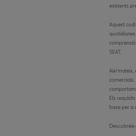
existents p
Aquest codi 
quotidianes
comprensió.
SEAT.
Així mateix,
comercials. 
comportamen
Els requisit
base per a u
Descobreix