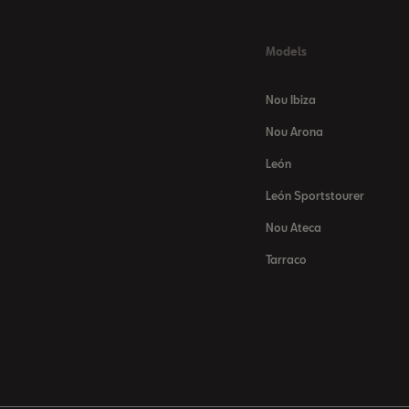
Models
Nou Ibiza
Nou Arona
León
León Sportstourer
Nou Ateca
Tarraco