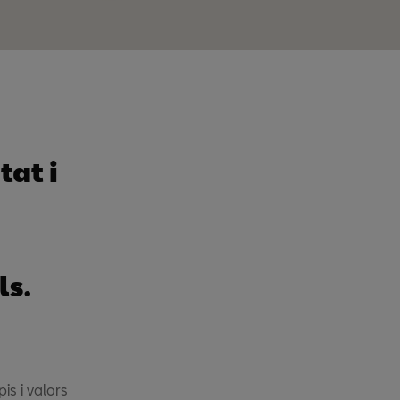
tat i
ls.
is i valors