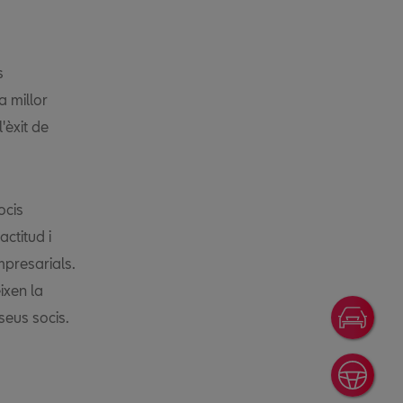
s
a millor
'èxit de
ocis
ctitud i
mpresarials.
ixen la
seus socis.
Ofer
Prov