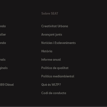
Sobre SEAT
enda
Creativitat Urbana
aller
Avançant junts
enda
Notícies i Esdeveniments
Història
nals
Informe anual
ginals
Política de qualitat
Política mediambiental
89 Dièsel
Què és WLTP?
Codi de conducta