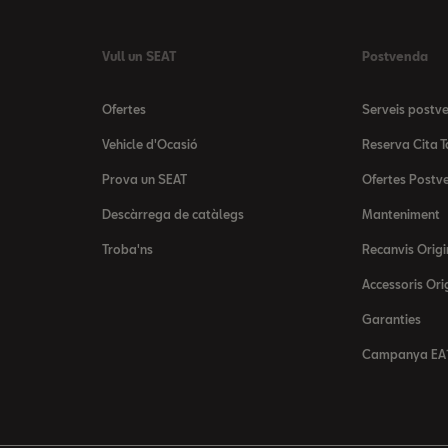
Vull un SEAT
Postvenda
Ofertes
Serveis postv
Vehicle d'Ocasió
Reserva Cita T
Prova un SEAT
Ofertes Postv
Descàrrega de catàlegs
Manteniment
Troba'ns
Recanvis Origi
Accessoris Ori
Garanties
Campanya EA1