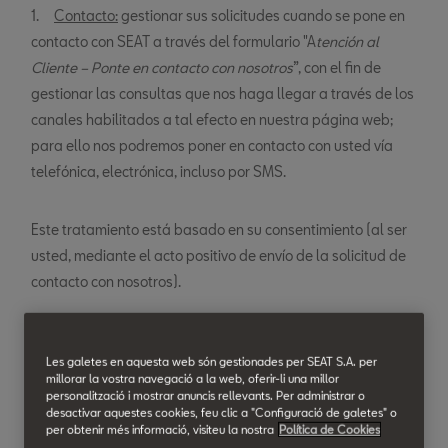
1.
Contacto:
gestionar sus solicitudes cuando se pone en
contacto con SEAT a través del formulario "A
tención al
Cliente – Ponte en contacto con nosotros
”, con el fin de
gestionar las consultas que nos haga llegar a través de los
canales habilitados a tal efecto en nuestra página web;
para ello nos podremos poner en contacto con usted vía
telefónica, electrónica, incluso por SMS.
Este tratamiento está basado en su consentimiento (al ser
usted, mediante el acto positivo de envío de la solicitud de
contacto con nosotros).
2.
Gestión de su solicitud para probar un vehículo
Les galetes en aquesta web són gestionades per SEAT S.A. per
SEAT:
gestionar sus solicitudes cuando se pone en contacto
millorar la vostra navegació a la web, oferir-li una millor
con SEAT a través del formulario “Prueba tu SEAT” y/o
personalització i mostrar anuncis rellevants. Per administrar o
desactivar aquestes cookies, feu clic a "Configuració de galetes" o
“Pruébalo”, a los efectos de gestionar una prueba con un
per obtenir més informació, visiteu la nostra
Política de Cookies
vehículo. En este sentido, tanto SEAT como el concesionario