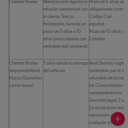
Clientes finales
Mientras esté vigente la
Plazo de 5 años: pla
relación contractual con
obligaciones contrac
el cliente. Tras su
Código Civil
finalización, durante un
esp
plazo de 5 años o 10
Plazo de 10 años: art
años (para clientes con
Catalán
vecindad civil catalana).
Clientes finales
3 años desde la entrega
Real Decreto Legislat
responsabilidad
del vehículo
noviembre, por el qu
Marca (Garantías
refundido de la Ley 
coche nuevo)
los Consumidores y U
complementarias:
Garantía legal: 2 añ
La acción para recla
reparación y sustituc
Ofer
Prova
Reser
Cont
cualquier disconform