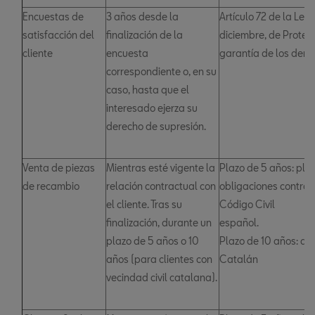
Encuestas de
3 años desde la
Artículo 72 de la Ley
satisfacción del
finalización de la
diciembre, de Protec
cliente
encuesta
garantía de los derec
correspondiente o, en su
caso, hasta que el
interesado ejerza su
derecho de supresión.
Venta de piezas
Mientras esté vigente la
Plazo de 5 años: pla
de recambio
relación contractual con
obligaciones contrac
el cliente. Tras su
Código Civil
finalización, durante un
esp
plazo de 5 años o 10
Plazo de 10 años: art
años (para clientes con
Catalán
vecindad civil catalana).