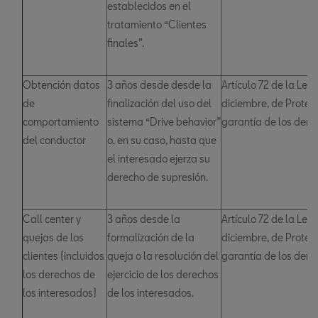
establecidos en el
tratamiento “Clientes
finales”.
Obtención datos
3 años desde desde la
Artículo 72 de la Ley
de
finalización del uso del
diciembre, de Protec
comportamiento
sistema “Drive behavior”
garantía de los derec
del conductor
o, en su caso, hasta que
el interesado ejerza su
derecho de supresión.
Call center y
3 años desde la
Artículo 72 de la Ley
quejas de los
formalización de la
diciembre, de Protec
clientes (incluidos
queja o la resolución del
garantía de los derec
los derechos de
ejercicio de los derechos
los interesados)
de los interesados.