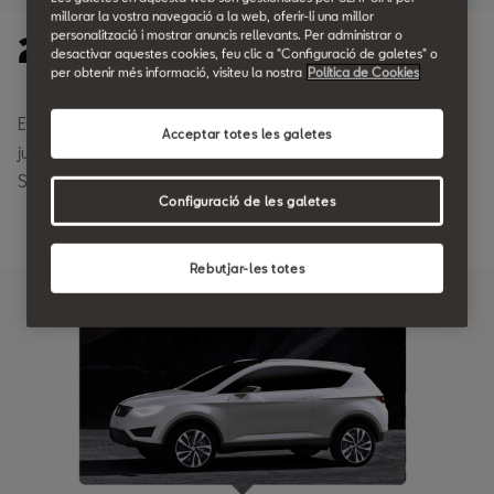
millorar la vostra navegació a la web, oferir-li una millor
personalització i mostrar anuncis rellevants. Per administrar o
2010
desactivar aquestes cookies, feu clic a "Configuració de galetes" o
per obtenir més informació, visiteu la nostra
Política de Cookies
El SEAT Alhambra causa una primera primera impressió,
Acceptar totes les galetes
juntament amb l'Ibiza ST i el nostre primer zero emissions, el
SEAT IBE.
Configuració de les galetes
Rebutjar-les totes