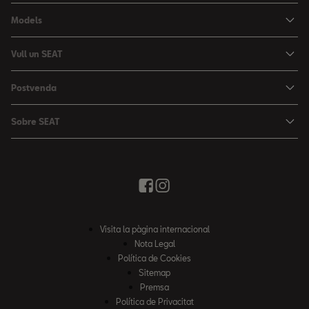
Models
Nou Ibiza
Vull un SEAT
Nou Arona
Ofertes
Postvenda
León
Vehicle d'Ocasió
Serveis postvenda
León Sportstourer
Sobre SEAT
Prova un SEAT
Reserva Cita Taller
Nou Ateca
Creativitat Urbana
Descàrrega de catàlegs
Ofertes Postvenda
Tarraco
Avançant junts
Troba'ns
Manteniment
Notícies i Esdeveniments
Recanvis Originals
Història
Visita la pàgina internacional
Accessoris Originals
Informe anual
Nota Legal
Garanties
Política de Cookies
Política de qualitat
Sitemap
Campanya EA189 Dièsel
Premsa
Política mediambiental
Política de Privacitat