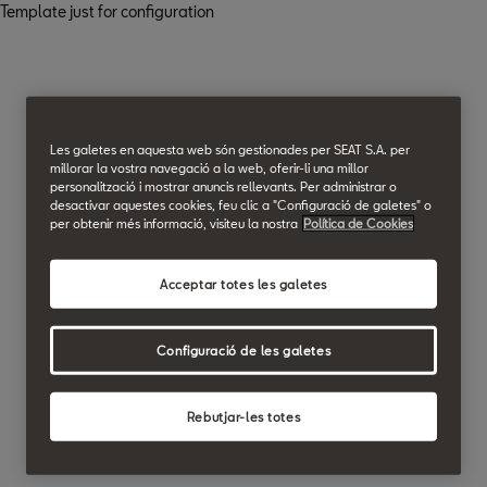
Template just for configuration
Les galetes en aquesta web són gestionades per SEAT S.A. per
millorar la vostra navegació a la web, oferir-li una millor
personalització i mostrar anuncis rellevants. Per administrar o
desactivar aquestes cookies, feu clic a "Configuració de galetes" o
per obtenir més informació, visiteu la nostra
Política de Cookies
Acceptar totes les galetes
Configuració de les galetes
Rebutjar-les totes