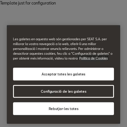
Template just for configuration
Les galetes en aquesta web són gestionades per SEAT S.A. per
millorar la vostra navegació a la web, oferir-li una millor
personalització i mostrar anuncis rellevants. Per administrar o
desactivar aquestes cookies, feu clic a "Configuració de galetes" o
per obtenir més informació, visiteu la nostra
Política de Cookies
Acceptar totes les galetes
Configuració de les galetes
Rebutjar-les totes