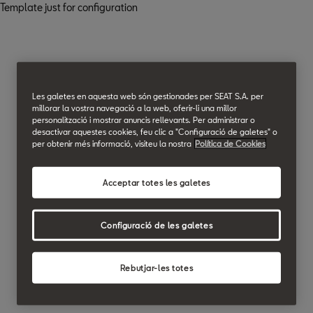
Template just for configuration
Les galetes en aquesta web són gestionades per SEAT S.A. per
millorar la vostra navegació a la web, oferir-li una millor
personalització i mostrar anuncis rellevants. Per administrar o
desactivar aquestes cookies, feu clic a "Configuració de galetes" o
per obtenir més informació, visiteu la nostra
Política de Cookies
Acceptar totes les galetes
Configuració de les galetes
Rebutjar-les totes