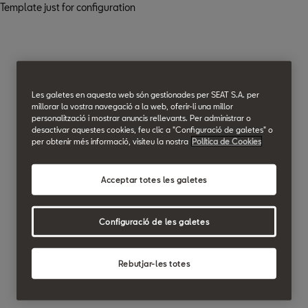
Template just for configuration
Les galetes en aquesta web són gestionades per SEAT S.A. per
millorar la vostra navegació a la web, oferir-li una millor
personalització i mostrar anuncis rellevants. Per administrar o
desactivar aquestes cookies, feu clic a "Configuració de galetes" o
per obtenir més informació, visiteu la nostra
Política de Cookies
Acceptar totes les galetes
Configuració de les galetes
Rebutjar-les totes