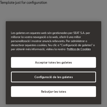
Template just for configuration
Les galetes en aquesta web són gestionades per SEAT S.A. per
millorar la vostra navegació a la web, oferir-li una millor
personalització i mostrar anuncis rellevants. Per administrar o
desactivar aquestes cookies, feu clic a "Configuració de galetes" o
per obtenir més informació, visiteu la nostra
Política de Cookies
Acceptar totes les galetes
Configuració de les galetes
Rebutjar-les totes