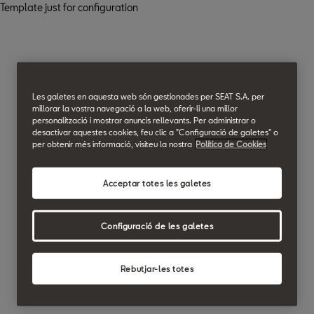
Template just for configuration
Les galetes en aquesta web són gestionades per SEAT S.A. per
millorar la vostra navegació a la web, oferir-li una millor
personalització i mostrar anuncis rellevants. Per administrar o
desactivar aquestes cookies, feu clic a "Configuració de galetes" o
per obtenir més informació, visiteu la nostra
Política de Cookies
Acceptar totes les galetes
Configuració de les galetes
Rebutjar-les totes