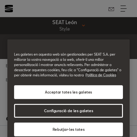
SEAT León
Style
Prova'l
Demana oferta
Style
Les galetes en aquesta web són gestionades per SEAT S.A. per
millorar la vostra navegació a la web, oferir-li una millor
personalització i mostrar anuncis rellevants. Per administrar o
Escollir versió
desactivar aquestes cookies, feu clic a "Configuració de galetes" o
per obtenir més informació, visiteu la nostra
Política de Cookies
Escollir motor
Acceptar totes les galetes
Configuració de les galetes
Categories
Rebutjar-les totes