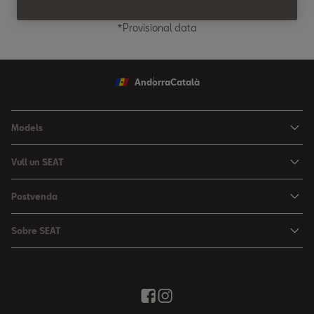
*Provisional data
Andorra
Català
Models
Nou Ibiza
Vull un SEAT
Nou Arona
Ofertes
Postvenda
León
Vehicle d'Ocasió
Serveis postvenda
León Sportstourer
Sobre SEAT
Prova un SEAT
Reserva Cita Taller
Nou Ateca
Creativitat Urbana
Descàrrega de catàlegs
Ofertes Postvenda
Tarraco
Avançant junts
Troba'ns
Manteniment
Notícies i Esdeveniments