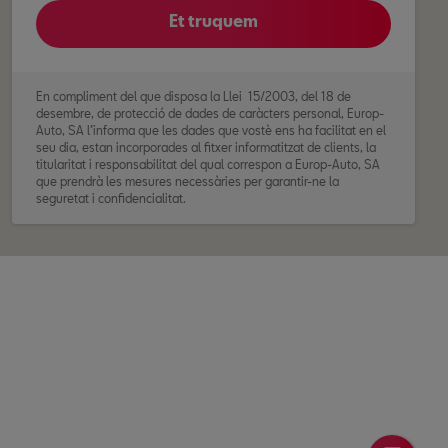
Et truquem
En compliment del que disposa la Llei 15/2003, del 18 de
desembre, de protecció de dades de caràcters personal, Europ-
Auto, SA l’informa que les dades que vostè ens ha facilitat en el
seu dia, estan incorporades al fitxer informatitzat de clients, la
titularitat i responsabilitat del qual correspon a Europ-Auto, SA
que prendrà les mesures necessàries per garantir-ne la
seguretat i confidencialitat.
Així mateix, l’informem que les seves dades personals seran
utilitzades exclusivament per l’empresa Europ-Auto, SA, podent-
li adreçar tot tipus de comunicat publicitari i/o ofertes comercials
dels nostres productes o serveis Seat.
Llevat que vostè ens indiqui el contrari, per mitja escrit o correu
electrònic, considerarem que dóna el seu consentiment per a la
utilització de les seves dades personals amb les finalitats
esmentades.
Vostè pot exercir els drets de consulta, modificació i supressió
respecte a les seves dades personals mitjançant comunicació
escrita a: