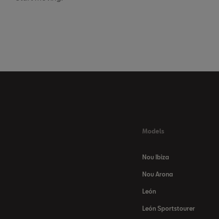
Models
Nou Ibiza
Nou Arona
León
León Sportstourer