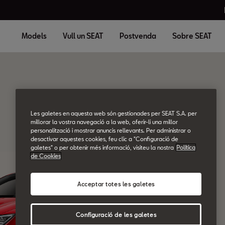
Models
Vull un SEAT
Postvenda
Sobre SEAT
Les galetes en aquesta web són gestionades per SEAT S.A. per
millorar la vostra navegació a la web, oferir-li una millor
personalització i mostrar anuncis rellevants. Per administrar o
desactivar aquestes cookies, feu clic a "Configuració de
galetes" o per obtenir més informació, visiteu la nostra
Política
de Cookies
Acceptar totes les galetes
Configuració de les galetes