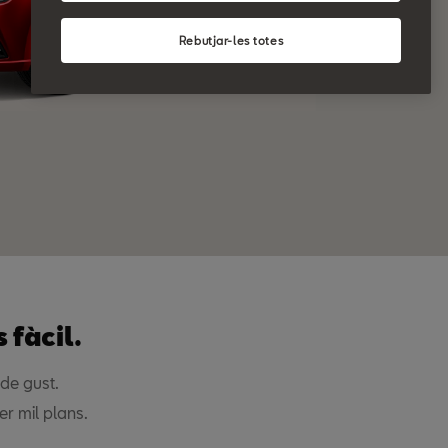
Rebutjar-les totes
 fàcil.
 de gust.
er mil plans.