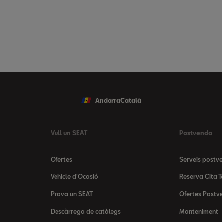
Andorra
Català
Vull un SEAT
Postvenda
Ofertes
Serveis postv
Vehicle d'Ocasió
Reserva Cita T
Prova un SEAT
Ofertes Postv
Descàrrega de catàlegs
Manteniment