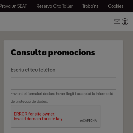
Prova un SEAT
Reserva Cita Taller
Troba'ns
Cookies
Consulta promocions
Escriu el teu telèfon
Enviant el formulari declaro haver llegit i acceptat la informació
de protecció de dades.