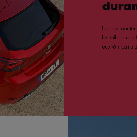
duran
Un bon manteni
les millors con
econòmica i a ll