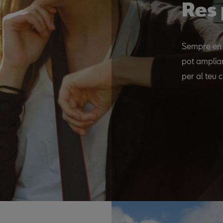
Res 
Sempre en 
pot amplia
per al teu 