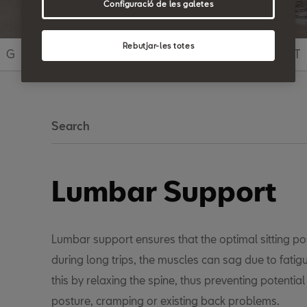
Configuració de les galetes
Rebutjar-les totes
G
H
I
J
K
L
M
N
O
P
Q
R
S
T
Search
Lumbar Support
Lumbar support ensures that the optimal sitting pos
during long trips, the muscles can sag due to fati
this by relaxing the spine, thus preventing potentia
posture, cramping or existing back problems.