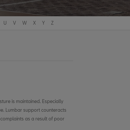
U
V
W
X
Y
Z
ture is maintained. Especially
gue. Lumbar support counteracts
l complaints as a result of poor