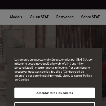
Models
Vull un SEAT
Postvenda
Sobre SEAT
Les galetes en aquesta web són gestionades per SEAT S.A. per
millorar la vostra navegació a la web, oferir-li una millor
SEAT Glossary
personalització i mostrar anuncis rellevants. Per administrar o
desactivar aquestes cookies, feu clic a "Configuració de
All the details.
galetes" o per obtenir més informació, visiteu la nostra
Política
de Cookies
Acceptar totes les galetes