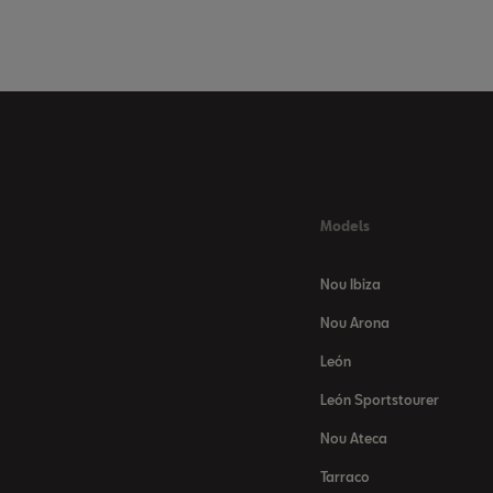
Models
Nou Ibiza
Nou Arona
León
León Sportstourer
Nou Ateca
Tarraco