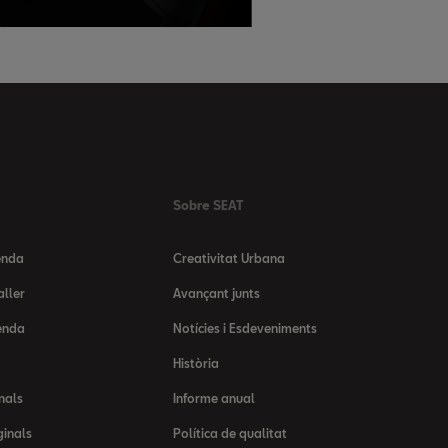
Sobre SEAT
enda
Creativitat Urbana
aller
Avançant junts
enda
Notícies i Esdeveniments
Història
nals
Informe anual
ginals
Política de qualitat