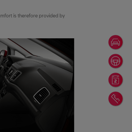
mfort is therefore provided by
Ofer
Prov
Rese
Cont