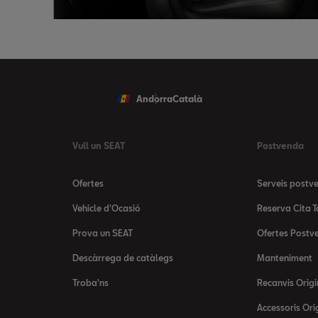
Andorra
Català
Vull un SEAT
Postvenda
Ofertes
Serveis postv
Vehicle d'Ocasió
Reserva Cita T
Prova un SEAT
Ofertes Postv
Descàrrega de catàlegs
Manteniment
Troba'ns
Recanvis Origi
Accessoris Ori