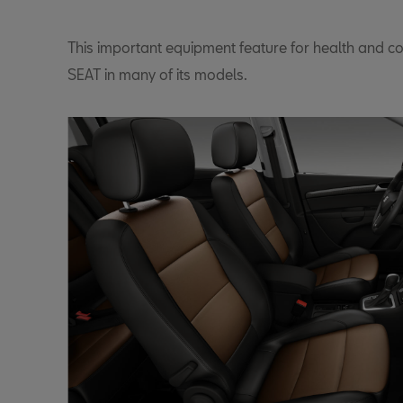
This important equipment feature for health and co
SEAT in many of its models.