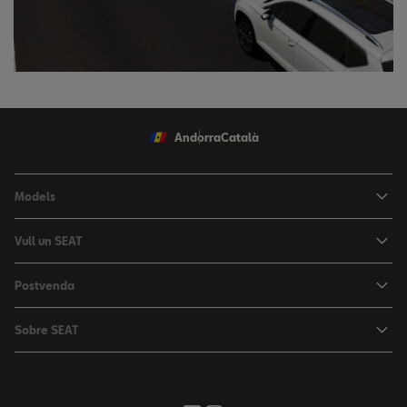
Andorra
Català
Models
Nou Ibiza
Vull un SEAT
Nou Arona
Ofertes
Postvenda
León
Vehicle d'Ocasió
Serveis postvenda
León Sportstourer
Sobre SEAT
Prova un SEAT
Reserva Cita Taller
Nou Ateca
Creativitat Urbana
Descàrrega de catàlegs
Ofertes Postvenda
Tarraco
Avançant junts
Troba'ns