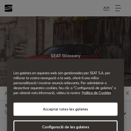
SEAT Glossary
All the details.
Les galetes en aquesta web són gestionades per SEAT S.A. per
millorar la vostra navegació a la web, oferir-li una millor
personalització i mostrar anuncis rellevants. Per administrar o
desactivar aquestes cookies, feu clic a "Configuració de galetes" o
A
B
C
D
E
F
G
H
I
J
K
per obtenir més informació, visiteu la nostra
Política de Cookies
S
Acceptar totes les galetes
Configuració de les galetes