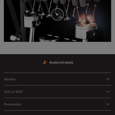
Andorra
Català
Models
Nou Ibiza
Vull un SEAT
Nou Arona
Ofertes
Postvenda
León
Vehicle d'Ocasió
Serveis postvenda