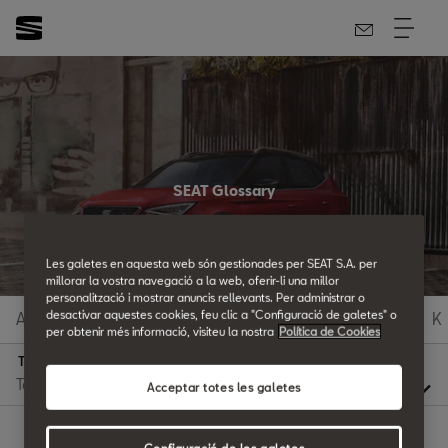
SEAT Glossary
All the details.
Les galetes en aquesta web són gestionades per SEAT S.A. per
millorar la vostra navegació a la web, oferir-li una millor
personalització i mostrar anuncis rellevants. Per administrar o
desactivar aquestes cookies, feu clic a "Configuració de galetes" o
A
B
C
D
E
F
G
H
I
J
K
per obtenir més informació, visiteu la nostra
Política de Cookies
T
Acceptar totes les galetes