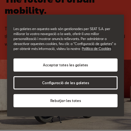
mobility.
The SEAT e-Scooter Concept is the new, electrified way to move
Les galetes en aquesta web són gestionades per SEAT S.A. per
millorar la vostra navegació a la web, oferir-li una millor
through your city with ease. Fully electric. High performance. And
personalització i mostrar anuncis rellevants. Per administrar o
with a view to the future.
desactivar aquestes cookies, feu clic a "Configuració de galetes" o
per obtenir més informació, visiteu la nostra
Política de Cookies
Acceptar totes les galetes
Configuració de les galetes
Rebutjar-les totes