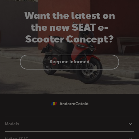
Want the latest on
the new SEAT e-
Scooter Concept?
Keep me informed
Andorra
Català
Models
Nou Ibiza