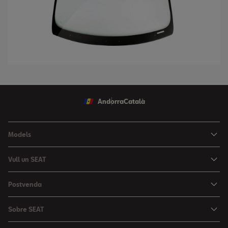
Andorra
Català
Models
Nou Ibiza
Vull un SEAT
Nou Arona
Ofertes
Postvenda
León
Vehicle d'Ocasió
Serveis postvenda
León Sportstourer
Sobre SEAT
Prova un SEAT
Reserva Cita Taller
Nou Ateca
Creativitat Urbana