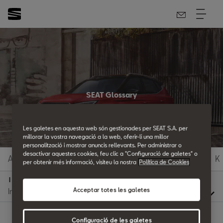
SEAT Glossary
All the details.
Les galetes en aquesta web són gestionades per SEAT S.A. per
millorar la vostra navegació a la web, oferir-li una millor
personalització i mostrar anuncis rellevants. Per administrar o
desactivar aquestes cookies, feu clic a "Configuració de galetes" o
A
B
C
D
E
F
G
H
I
J
K
per obtenir més informació, visiteu la nostra
Política de Cookies
I
Acceptar totes les galetes
Configuració de les galetes