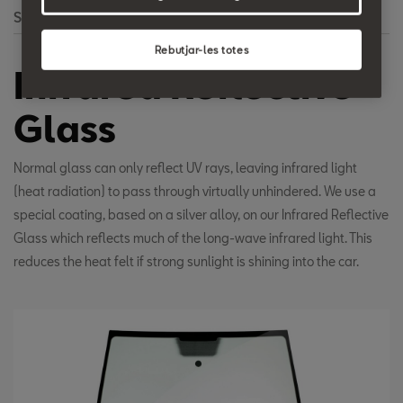
Search
Rebutjar-les totes
Infrared Reflective
Glass
Normal glass can only reflect UV rays, leaving infrared light
(heat radiation) to pass through virtually unhindered. We use a
special coating, based on a silver alloy, on our Infrared Reflective
Glass which reflects much of the long-wave infrared light. This
reduces the heat felt if strong sunlight is shining into the car.