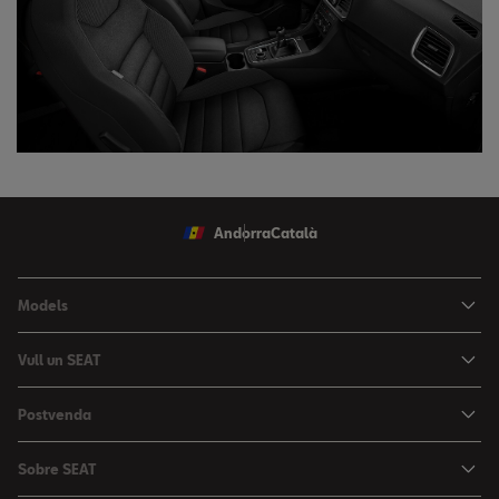
Andorra
Català
Models
Nou Ibiza
Vull un SEAT
Nou Arona
Ofertes
Postvenda
León
Vehicle d'Ocasió
Serveis postvenda
León Sportstourer
Sobre SEAT
Prova un SEAT
Reserva Cita Taller