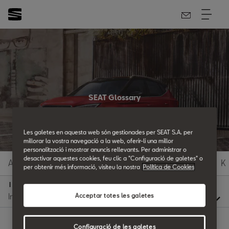
SEAT Glossary
All the details.
Les galetes en aquesta web són gestionades per SEAT S.A. per
millorar la vostra navegació a la web, oferir-li una millor
personalització i mostrar anuncis rellevants. Per administrar o
desactivar aquestes cookies, feu clic a "Configuració de galetes" o
A
B
C
D
E
F
G
H
I
J
K
per obtenir més informació, visiteu la nostra
Política de Cookies
I
Acceptar totes les galetes
Configuració de les galetes