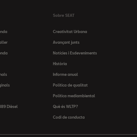
Sobre SEAT
enda
Creativitat Urbana
aller
Avançant junts
enda
Notícies i Esdeveniments
Història
nals
Informe anual
ginals
Política de qualitat
Política mediambiental
89 Dièsel
Què és WLTP?
Codi de conducta