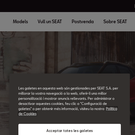
Models
Vull un SEAT
Postvenda
Sobre SEAT
SEAT Glossary
Les galetes en aquesta web són gestionades per SEAT S.A. per
All the details.
millorar la vostra navegació a la web, oferir-li una millor
personalització i mostrar anuncis rellevants. Per administrar o
desactivar aquestes cookies, feu clic a "Configuració de
galetes" o per obtenir més informació, visiteu la nostra
Política
de Cookies
Acceptar totes les galetes