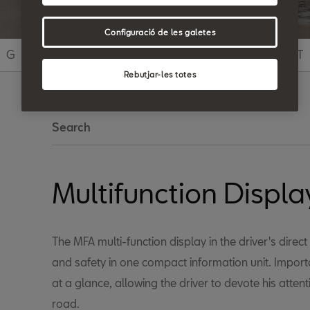
Configuració de les galetes
G
H
I
J
K
L
M
N
O
P
Q
R
S
T
Rebutjar-les totes
Search
Multifunction Displa
The MFA multi-function display in the driver's direc
and safety in one compact information unit. Import
at a glance, allowing the driver to devote his atten
road.