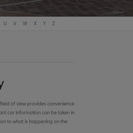
U
V
W
X
Y
Z
y
t field of view provides convenience
ant car information can be taken in
tion to what is happening on the