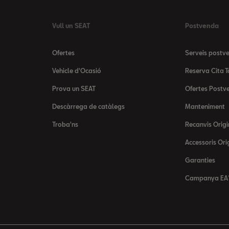
Vull un SEAT
Postvenda
Ofertes
Serveis postv
Vehicle d'Ocasió
Reserva Cita T
Prova un SEAT
Ofertes Postv
Descàrrega de catàlegs
Manteniment
Troba'ns
Recanvis Origi
Accessoris Ori
Garanties
Campanya EA1