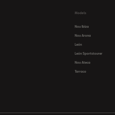
Models
Nou Ibiza
Nou Arona
León
León Sportstourer
Nou Ateca
Tarraco