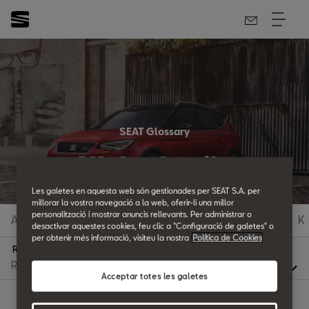
SEAT Glossary
All the details.
Les galetes en aquesta web són gestionades per SEAT S.A. per
millorar la vostra navegació a la web, oferir-li una millor
personalització i mostrar anuncis rellevants. Per administrar o
A
B
C
D
E
F
G
H
I
J
K
desactivar aquestes cookies, feu clic a "Configuració de galetes" o
per obtenir més informació, visiteu la nostra
Política de Cookies
R
Acceptar totes les galetes