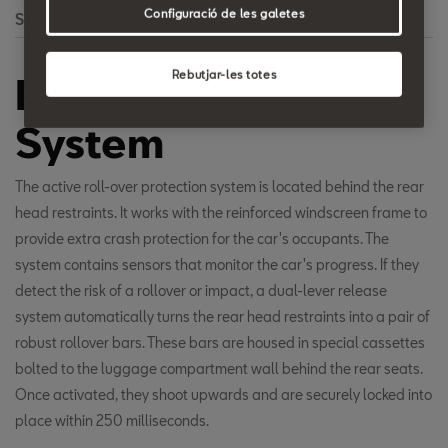
Configuració de les galetes
Search
Rebutjar-les totes
Roll-Over Bar
System
The active roll-over protection system is located behind the rear
head restraints. It works with the reinforced windscreen frame to
provide extra crash protection for the car's occupants. The
system contains sensors that monitor the car's progress. If they
detect the risk of a rollover or impact, a dual-lever release
system automatically turns the rear head restraints into a pair of
robust rollover bars. These bars are housed in special cassettes
bolted to the luggage compartment wall behind the rear seats.
Once activated, they shoot upwards and are securely locked into
place within 250 milliseconds.