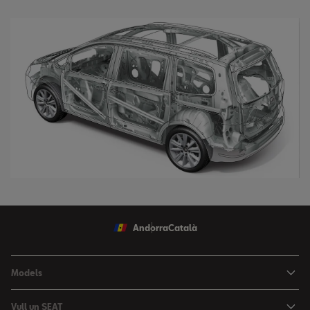
Andorra
Català
Models
Nou Ibiza
Vull un SEAT