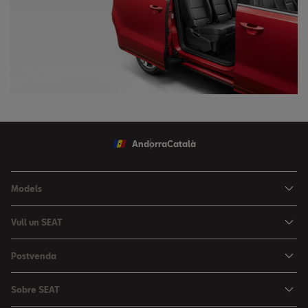
Andorra
Català
Models
Nou Ibiza
Vull un SEAT
Nou Arona
Ofertes
Postvenda
León
Vehicle d'Ocasió
Serveis postvenda
León Sportstourer
Sobre SEAT
Prova un SEAT
Reserva Cita Taller