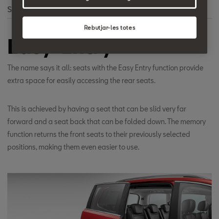
Search
Rebutjar-les totes
Easy-Entry
The name says it all: seats with the Easy Entry function provide
extra space for easily accessing the rear seats.
This is achieved by having a seat that can be slid very far
forward and a seat back that can be folded down. The memory
function returns the front seats to their previously selected
positions, making them even easier to use.