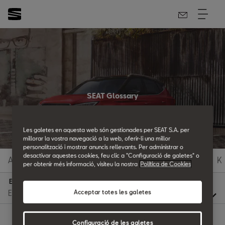
SEAT Glossary
All the details.
Les galetes en aquesta web són gestionades per SEAT S.A. per
millorar la vostra navegació a la web, oferir-li una millor
personalització i mostrar anuncis rellevants. Per administrar o
desactivar aquestes cookies, feu clic a "Configuració de galetes" o
A
B
C
D
E
F
G
H
I
J
K
per obtenir més informació, visiteu la nostra
Política de Cookies
E
Acceptar totes les galetes
Configuració de les galetes