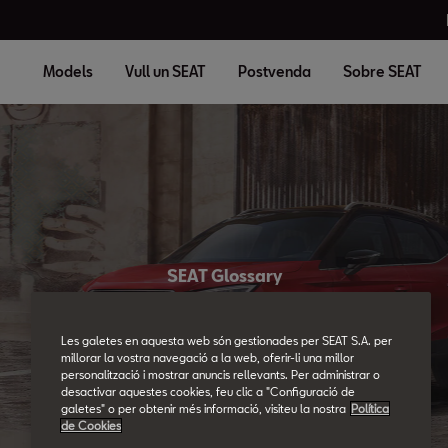
Models
Vull un SEAT
Postvenda
Sobre SEAT
SEAT Glossary
All the details.
Les galetes en aquesta web són gestionades per SEAT S.A. per
millorar la vostra navegació a la web, oferir-li una millor
personalització i mostrar anuncis rellevants. Per administrar o
desactivar aquestes cookies, feu clic a "Configuració de
galetes" o per obtenir més informació, visiteu la nostra
Política
de Cookies