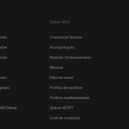
Sobre SEAT
enda
Creativitat Urbana
aller
Avançant junts
enda
Notícies i Esdeveniments
Història
nals
Informe anual
ginals
Política de qualitat
Política mediambiental
89 Dièsel
Què és WLTP?
Codi de conducta