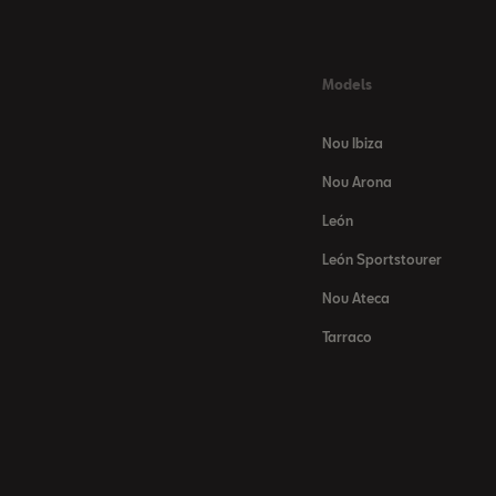
Models
Nou Ibiza
Nou Arona
León
León Sportstourer
Nou Ateca
Tarraco