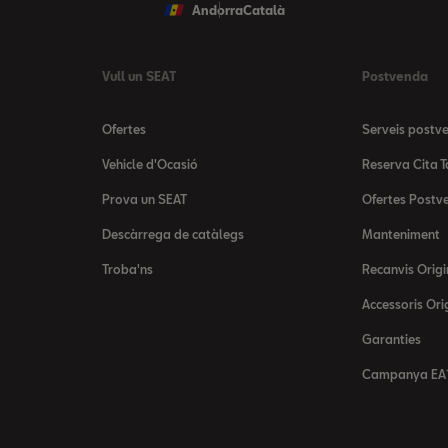
Andorra
Català
Vull un SEAT
Postvenda
Ofertes
Serveis postv
Vehicle d'Ocasió
Reserva Cita T
Prova un SEAT
Ofertes Postv
Descàrrega de catàlegs
Manteniment
Troba'ns
Recanvis Origi
Accessoris Ori
Garanties
Campanya EA1