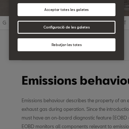
Acceptar totes les galetes
G
H
I
J
K
L
M
N
O
P
Q
R
S
T
Configuració de les galetes
Rebutjar-les totes
Search
Emissions behavio
Emissions behaviour describes the property of an en
exhaust gas during operation. Since the introducti
must have an on-board diagnostic feature (EOBD 
EOBD monitors all components relevant to emissio