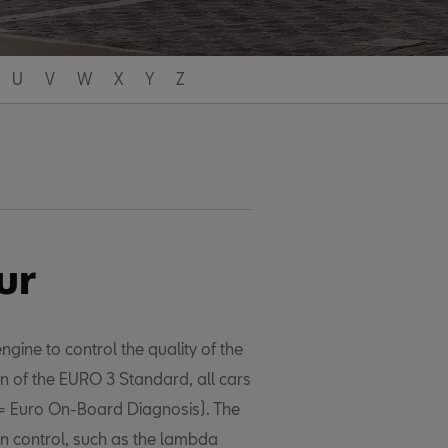
U
V
W
X
Y
Z
ur
gine to control the quality of the
on of the EURO 3 Standard, all cars
= Euro On-Board Diagnosis). The
n control, such as the lambda