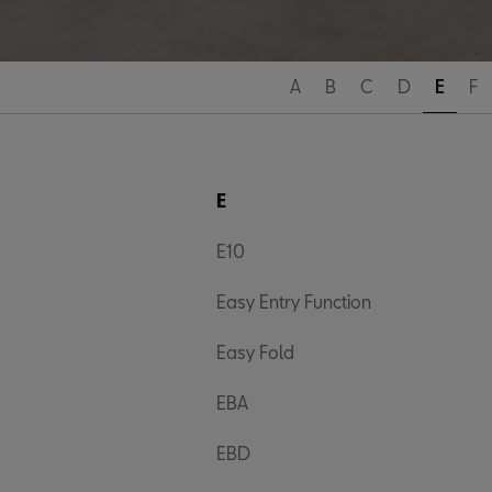
A
B
C
D
E
F
E
E10
Easy Entry Function
Easy Fold
EBA
EBD