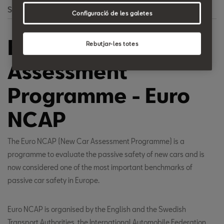
Search
Configuració de les galetes
European New Car
Rebutjar-les totes
Assessment
Programme - Euro
NCAP
The Euro NCAP (New Car Assessment Programme) is a
programme to evaluate the passive safety of new cars and is
now considered one of the most important benchmarks of
passive car safety in Europe.
Euro NCAP is organised by the English and the Swedish
Transport Authorities, the International Automobile Federation,