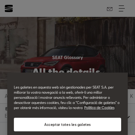
SEAT Glossary
All the details.
Les galetes en aquesta web són gestionades per SEAT S.A. per
millorar la vostra navegació a la web, oferir-li una millor
A
B
C
D
E
F
G
H
I
J
K
personalització i mostrar anuncis rellevants. Per administrar o
desactivar aquestes cookies, feu clic a "Configuració de galetes" o
per obtenir més informació, visiteu la nostra
Política de Cookies
E
Acceptar totes les galetes