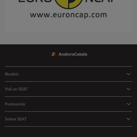
Andorra
Català
Models
Nou Ibiza
Vull un SEAT
Nou Arona
Ofertes
Postvenda
León
Vehicle d'Ocasió
Serveis postvenda
León Sportstourer
Sobre SEAT
Prova un SEAT
Reserva Cita Taller
Nou Ateca
Creativitat Urbana
Descàrrega de catàlegs
Ofertes Postvenda