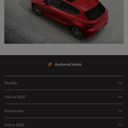
Andorra
Català
Models
Nou Ibiza
Vull un SEAT
Nou Arona
Ofertes
Postvenda
León
Vehicle d'Ocasió
Serveis postvenda
León Sportstourer
Sobre SEAT
Prova un SEAT