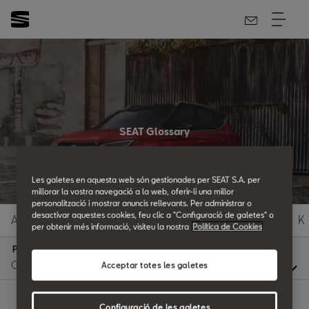
SEAT Glossary
All the details.
Les galetes en aquesta web són gestionades per SEAT S.A. per
millorar la vostra navegació a la web, oferir-li una millor
personalització i mostrar anuncis rellevants. Per administrar o
desactivar aquestes cookies, feu clic a "Configuració de galetes" o
A
B
C
D
E
F
G
H
I
J
K
per obtenir més informació, visiteu la nostra
Política de Cookies
P
Acceptar totes les galetes
Configuració de les galetes