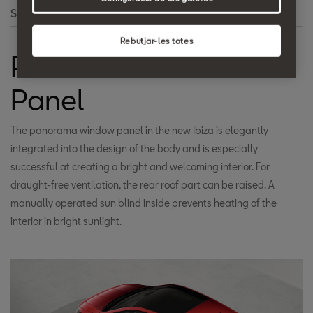
Search
Rebutjar-les totes
Panorama Window
Panel
The panorama window panel in the new Ibiza is elegantly
integrated into the design of the body and is especially
successful at creating a bright and welcoming interior. For
draught-free ventilation, the rear roof part can be raised. A
manually operated sun blind inside prevents heating of the
interior in bright sunlight.