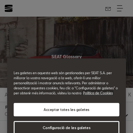
SEAT Glossary
All the details.
Les galetes en aquesta web són gestionades per SEAT S.A. per
millorar la vostra navegació a la web, oferir-li una millor
personalització i mostrar anuncis rellevants. Per administrar o
desactivar aquestes cookies, feu clic a "Configuració de galetes" o
per obtenir més informació, visiteu la nostra
Política de Cookies
A
B
C
D
E
F
G
H
I
J
K
P
Acceptar totes les galetes
Configuració de les galetes