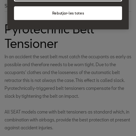
Search
Rebutjar-les totes
Pyrotechnic Belt
Tensioner
In an accident the seat belt must catch the occupants as early as
possible and therefore needs to be worn tight. Due to the
occupants' clothes and the looseness of the automatic belt
retractor this is not always the case. This effect is called slack.
Pyrotechnically-triggered belt tensioners compensate for the
slack by tightening the belt on impact.
All SEAT models come with belt tensioners as standard which, in
combination with airbags, provide the best protection at present
against accident injuries.