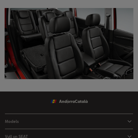
Andorra
Català
Models
Nou Ibiza
Vull un SEAT