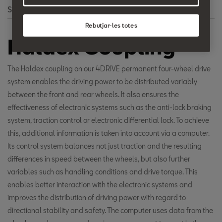
Search
Rebutjar-les totes
Haldex Coupling
The Haldex coupling on our 4DRIVE permanent four-wheel drive
system enables the driving power to be distributed variably
between the front and rear wheels. It also ensures the
effectiveness of electronic systems such as the anti-lock braking
system, traction control or electronic differential lock. To achieve
this, additional information is taken into account via a computer.
Its control system balances not just traction and the resulting
differences in speed between the wheels, but also further
variables such as handling conditions and drive torque. This
enables better interaction with the electronic systems and
improves the distribution of driving power with regard to
directional stability and safety. The computer uses data from the