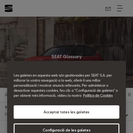
SEAT Glossary
All the details.
Les galetes en aquesta web són gestionades per SEAT S.A. per
millorar la vostra navegació a la web, oferir-li una millor
personalització i mostrar anuncis rellevants. Per administrar o
desactivar aquestes cookies, feu clic a "Configuració de galetes" o
A
B
C
D
E
F
G
H
I
J
K
per obtenir més informació, visiteu la nostra
Política de Cookies
H
Acceptar totes les galetes
Configuració de les galetes