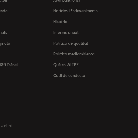
aller
Avançant junts
enda
Notícies i Esdeveniments
Història
nals
Informe anual
ginals
Política de qualitat
Política mediambiental
89 Dièsel
Què és WLTP?
Codi de conducta
ivacitat