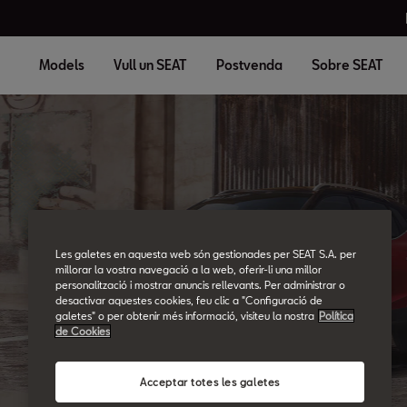
Models
Vull un SEAT
Postvenda
Sobre SEAT
SEAT Glossary
Les galetes en aquesta web són gestionades per SEAT S.A. per
millorar la vostra navegació a la web, oferir-li una millor
All the details.
personalització i mostrar anuncis rellevants. Per administrar o
desactivar aquestes cookies, feu clic a "Configuració de
galetes" o per obtenir més informació, visiteu la nostra
Política
de Cookies
Acceptar totes les galetes