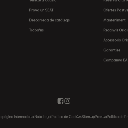
Vehicle d'Ocasió
Reserva Cita T
Prova un SEAT
Ofertes Postv
Descàrrega de catàlegs
Manteniment
Troba'ns
Recanvis Origi
Accessoris Ori
Garanties
Campanya EA1
la pàgina internacional
Nota Legal
Política de Cookies
Sitemap
Premsa
Política de Pr