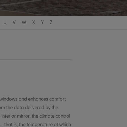
U
V
W
X
Y
Z
e windows and enhances comfort
rom the data delivered by the
nterior mirror, the climate control
 - that is, the temperature at which