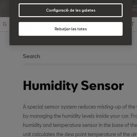
Configuració de les galetes
G
H
I
J
K
L
M
N
O
P
Q
R
S
T
Rebutjar-les totes
Search
Humidity Sensor
A special sensor system reduces misting-up of th
by managing the humidity levels inside your car. F
humidity and temperature sensor in the base of the i
unit calculates the dew point temperature of the air