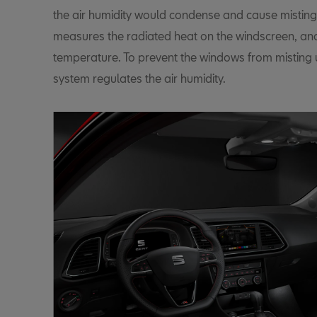
the air humidity would condense and cause misting
measures the radiated heat on the windscreen, an
temperature. To prevent the windows from misting u
system regulates the air humidity.