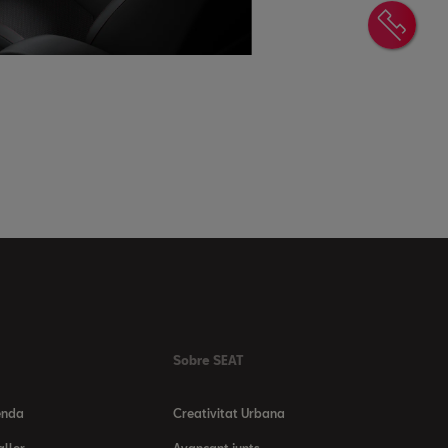
Cont
Sobre SEAT
enda
Creativitat Urbana