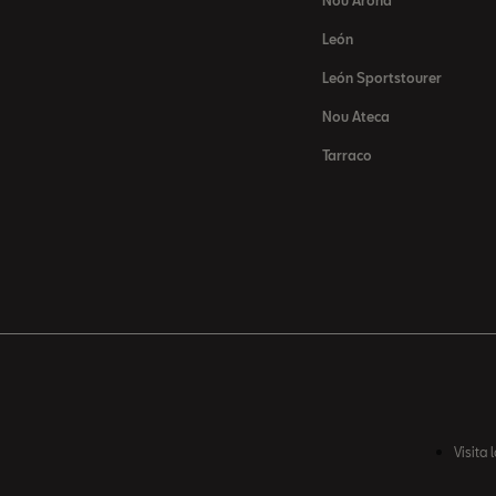
Nou Arona
León
León Sportstourer
Nou Ateca
Tarraco
Visita 