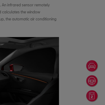
. An infrared sensor remotely
d calculates the window
p, the automatic air conditioning
Ofer
Prov
Rese