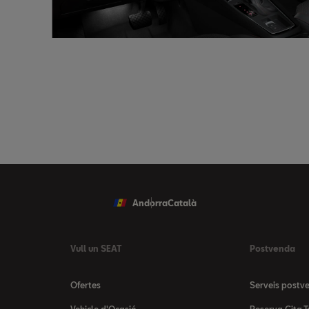
Andorra
Català
Vull un SEAT
Postvenda
Ofertes
Serveis postv