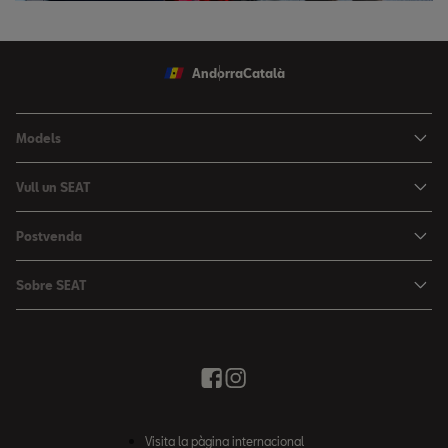
Andorra
Català
Models
Nou Ibiza
Vull un SEAT
Nou Arona
Ofertes
Postvenda
León
Vehicle d'Ocasió
Serveis postvenda
León Sportstourer
Sobre SEAT
Prova un SEAT
Reserva Cita Taller
Nou Ateca
Creativitat Urbana
Descàrrega de catàlegs
Ofertes Postvenda
Tarraco
Avançant junts
Troba'ns
Manteniment
Notícies i Esdeveniments
Recanvis Originals
Història
Visita la pàgina internacional
Accessoris Originals