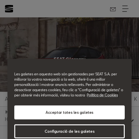
SEAT Glossary
All the details.
Les galetes en aquesta web són gestionades per SEAT S.A. per
millorar la vostra navegació a la web, oferir-li una millor
personalització i mostrar anuncis rellevants. Per administrar o
desactivar aquestes cookies, feu clic a "Configuració de galetes" o
per obtenir més informació, visiteu la nostra
Política de Cookies
A
B
C
D
E
F
G
H
I
J
K
H
Acceptar totes les galetes
Configuració de les galetes